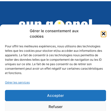
Gérer le consentement aux
cookies
Pour offrir les meilleures expériences, nous utilisons des technologies
telles que les cookies pour stocker et/ou accéder aux informations des
appareils. Le fait de consentir à ces technologies nous permettra de
Association Sun Gospel Singers –
traiter des données telles que le comportement de navigation ou les ID
Association de Droit Local créée en 2006
uniques sur ce site. Le fait de ne pas consentir ou de retirer son
consentement peut avoir un effet négatif sur certaines caractéristiques
Siège social
: Maison des Associations, 1a
et fonctions.
place des Orphelins, 67000 STRASBOURG
Lieu de répétition :
Espace associatif 28,
Gérer les services
Rue du Cerf-Berr
, 67200 Strasbourg-Poteries
Accepter
Refuser