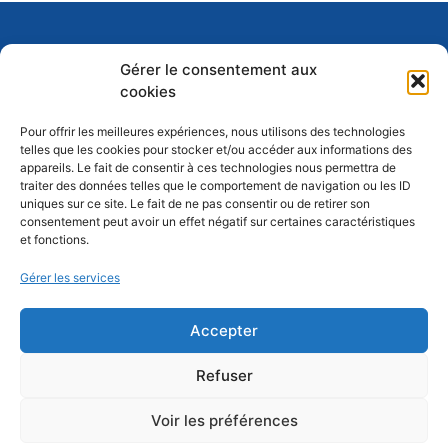
Gérer le consentement aux
cookies
Pour offrir les meilleures expériences, nous utilisons des technologies
telles que les cookies pour stocker et/ou accéder aux informations des
appareils. Le fait de consentir à ces technologies nous permettra de
traiter des données telles que le comportement de navigation ou les ID
uniques sur ce site. Le fait de ne pas consentir ou de retirer son
consentement peut avoir un effet négatif sur certaines caractéristiques
Association Sun Gospel Singers –
et fonctions.
Association de Droit Local créée en 2006
Siège social
: Maison des Associations, 1a
Gérer les services
place des Orphelins, 67000 STRASBOURG
Lieu de répétition :
Espace associatif 28,
Accepter
Rue du Cerf-Berr
, 67200 Strasbourg-Poteries
Refuser
Voir les préférences