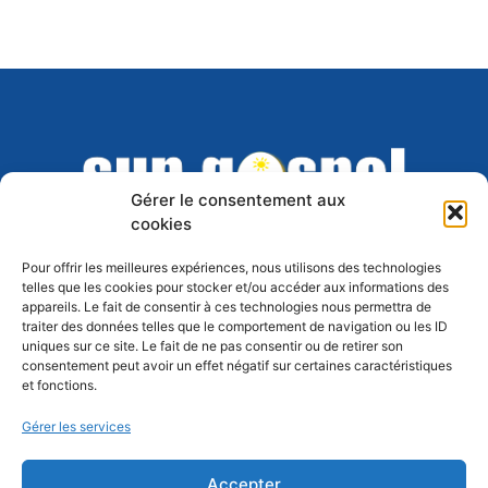
Gérer le consentement aux
cookies
Pour offrir les meilleures expériences, nous utilisons des technologies
telles que les cookies pour stocker et/ou accéder aux informations des
appareils. Le fait de consentir à ces technologies nous permettra de
Association Sun Gospel Singers –
traiter des données telles que le comportement de navigation ou les ID
Association de Droit Local créée en 2006
uniques sur ce site. Le fait de ne pas consentir ou de retirer son
consentement peut avoir un effet négatif sur certaines caractéristiques
Siège social
: Maison des Associations, 1a
et fonctions.
place des Orphelins, 67000 STRASBOURG
Lieu de répétition :
Espace associatif 28,
Gérer les services
Rue du Cerf-Berr
, 67200 Strasbourg-Poteries
Accepter