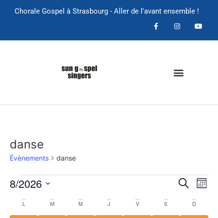
Chorale Gospel à Strasbourg - Aller de l'avant ensemble !
danse
Évènements
danse
Rech
Na
8/2026
Recherche
Mois
Sélectionnez
de
et
une
Calendrier
L
M
M
J
V
S
D
date.
vu