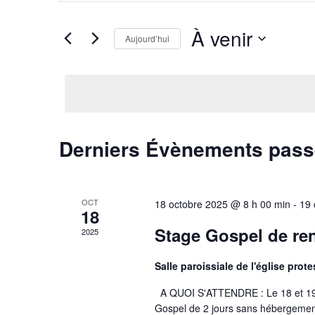
Rechercher
Évènements
navigation
par
À venir
mot-
Aujourd’hui
de
clé.
Sélectionnez
une
vues
date.
Évènements
Derniers Évènements pas
OCT
18 octobre 2025 @ 8 h 00 min
-
19 
18
Stage Gospel de ren
2025
Salle paroissiale de l'église pro
A QUOI S'ATTENDRE : Le 18 et 19 
Gospel de 2 jours sans hébergemen