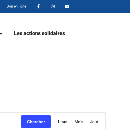
Don en ligne
Les actions solidaires
Navigation
Chercher
Liste
Mois
Jour
de